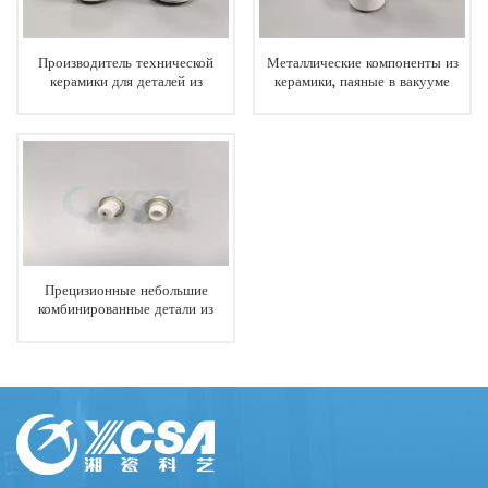
Производитель технической
Металлические компоненты из
керамики для деталей из
керамики, паяные в вакууме
керамики и металла
Прецизионные небольшие
комбинированные детали из
керамики и металла